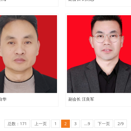
自华
副会长 汪良军
总数：171
上一页
1
2
3
...9
下一页
2/9