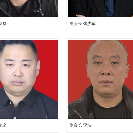
位华
副会长 张少军
龙之
副会长 李浩