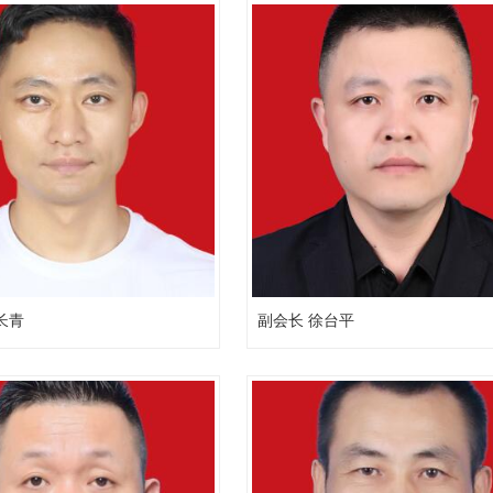
长青
副会长 徐台平