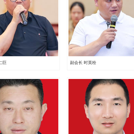
仁巨
副会长 时英栓