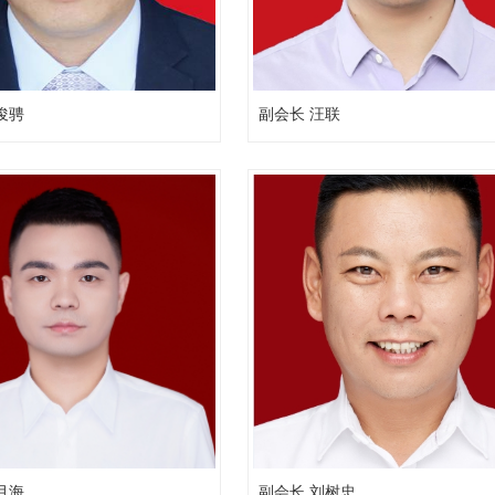
俊骋
副会长 汪联
月海
副会长 刘树忠