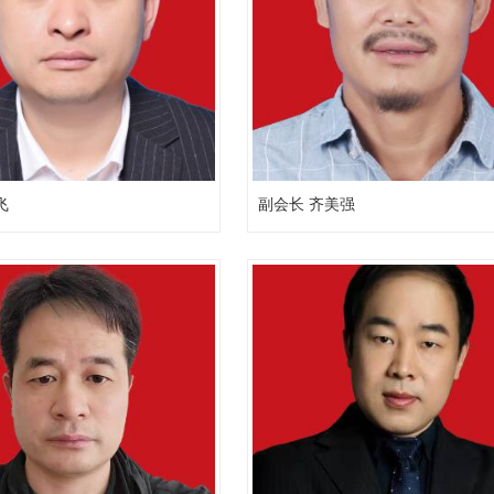
飞
副会长 齐美强