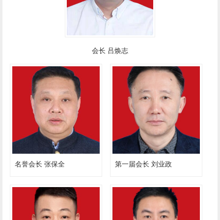
会长 吕焕志
名誉会长 张保全
第一届会长 刘业政