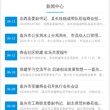
新闻中心
岳西县委副书记、县长桂稳成带队莅临商会招商考察
06-15
2026年6月14日，岳西县委副书记、县长桂稳成带队副县长胡力勇，县经开区管委会副主任张珺，县招商中心主任傅景祥，县政府办科长胡军一行莅临商会
嘉兴市公安局水上分局局长、市流动人口管理服务中心副主任、市新居民和谐促进会会长潘祖宏莅临商会交流
06-12
2026 年 6 月 12 日，市公安局水上分局局长，市流动人口管理服务中心副主任、市新居民和谐促进会会长潘祖宏，市流动人口管理服务中心职工、市新居
商会社区联建 欢乐共度端午
06-12
为传承端午传统文化，深化联建单位交流协作，6 月 11 日，新月社区联合嘉兴市安徽商会等多家共建单位举办 “乐享端午趣争锋，同心共绘石榴红” 暨
搭建学习交流平台 启迪创业发展智慧——嘉兴市安徽商会成功举办北大光华EMBA思享会
06-10
当前嘉兴正加速培育新质生产力，聚力壮大先进制造业集群，数字经济、智能制造、现代服务业蓬勃发展，营商环境持续优化，为广大企业创新转型、
嘉兴市安徽商会召开执行会长会议
06-09
2026年6月8日，嘉兴市安徽商会召开执行会长会议。吕焕志会长主持了会议。名誉会长张保全，第一届会长刘业政，支部书记、秘书长许承业，监事长徐
嘉兴市工商联党委副书记、副主席范剑春莅临商会考察指导
06-08
2026年6月8日，嘉兴市工商联党委副书记、副主席范剑春，市工商联非公有制经济服务中心主任黄克飞莅临商会考察指导工作。期间，吕焕志会长就商会