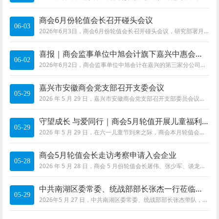
商会6月份轮值会长召开碰头会议
06-03
2026年6月3日，商会6月份轮值会长召开碰头会议，研究部署月度轮值重点工作。轮值会长徐鹏主持了会议。党支部书记、秘书长许承业参加了会议。会上
喜报｜商会监事单位中旭会计旗下嘉兴中惠会计有限公司盛大开业
06-02
2026年6月2日，商会监事单位中旭会计在嘉兴的第三家分公司嘉兴中惠会计有限公司在商会同仁及中旭员工的共同见证下正式揭牌开业。商会支部书记、
嘉兴市安徽商会党支部召开支委会议
05-29
2026 年 5 月 29 日，嘉兴市安徽商会党支部召开支部委员会议，专题研究党建引领商会建设工作，并围绕商会换届相关事项集体研讨、形成统一意见。支
守望成长 与爱同行｜商会5月轮值开展儿童福利院公益慰问活动
05-29
2026 年 5 月 29 日，在六一儿童节到来之际，商会本月轮值会长屠伟、谈龙支、张少军、储可伟，会员王婷一行前往嘉兴市儿童福利院，开展公益慰问活
商会5月轮值会长走访考察申请入会企业
05-28
2026 年 5 月 28 日，商会 5 月份轮值会长屠伟、张少军、谈龙支一行，先后走访考察浙江嘉兴尚墅商贸有限公司与嘉兴知学校外托管有限公司2 家申请入会
中共南湖区委常委、统战部部长张杰一行莅临商会指导交流
05-29
2026年5 月 27 日，中共南湖区委常委、统战部部长张杰带队，区工商联副主席徐燕莉，区委统战部办公室主任杨云帆一行莅临我会考察指导工作。商会会