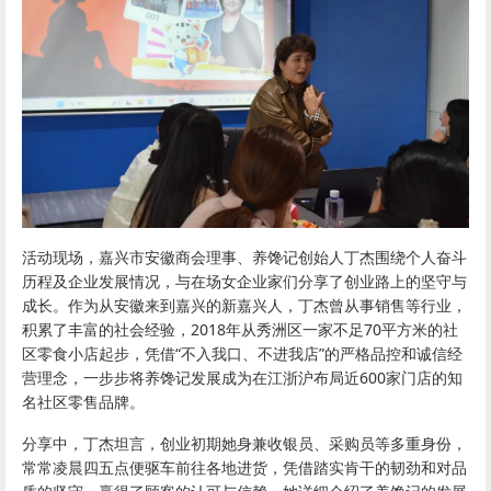
活动现场，嘉兴市安徽商会理事、养馋记创始人丁杰围绕个人奋斗
历程及企业发展情况，与在场女企业家们分享了创业路上的坚守与
成长。作为从安徽来到嘉兴的新嘉兴人，丁杰曾从事销售等行业，
积累了丰富的社会经验，2018年从秀洲区一家不足70平方米的社
区零食小店起步，凭借“不入我口、不进我店”的严格品控和诚信经
营理念，一步步将养馋记发展成为在江浙沪布局近600家门店的知
名社区零售品牌。
分享中，丁杰坦言，创业初期她身兼收银员、采购员等多重身份，
常常凌晨四五点便驱车前往各地进货，凭借踏实肯干的韧劲和对品