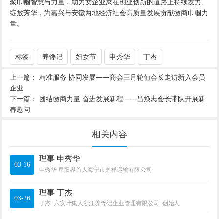
聚巾帼智慧与力量，助力女企业家在创业创新的道路上持续发力、
绽放芳华，为嘉兴与安徽两地经济社会高质量发展贡献徽商巾帼力
量。
标签
养馋记
妇女节
申秀华
丁杰
上一篇：
精准服务 协同发展——商会三月轮值会长走访新入会员
企业
下一篇：
团结徽商力量 奋进发展新程——吕焕志会长带队开展新
春慰问
相关内容
理事 申秀华
03-16
申秀华 阜阳界首人海宁市鼎祥运输有限公司
理事 丁杰
03-26
丁杰 六安叶集人浙江养馋记企业管理有限公司 创始人