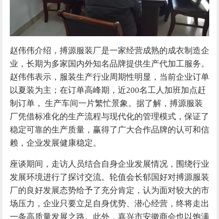
赵伟伟介绍，搏源服装厂是一家经营成熟的成衣制造企
业，长期为多家国内外知名品牌提供生产代加工服务。
赵伟伟表示，服装生产行业周期性明显，当前企业订单
以夏装为主；在订单高峰期，近
200名工人加班加点赶
制订单， 生产车间一片繁忙景象。据了解，
搏源服装
厂
凭借标准化的生产流程与现代化的管理模式，保证了
稳定可靠的
生产质量
，赢得了广大合作品牌的认可和信
赖，企业发展健康稳定。
座谈期间，走访人员结合自身企业发展情况，围绕行业
发展环境进行了探讨交流。轮值会长郁国好对
搏源服装
厂
的良好发展态势给予了充分肯定，认为面对较大的市
场压力，
企业只要立足自身优势、潜心经营，终将走出
一条高质量发展之路。此外，嘉兴市安徽商会也以饱满